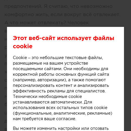
предпочтений. Я считаю, что невозможно
комфортно жить, если вокруг всё отвлекает.
А что может отвлекать? Человек
возвращается домой что бы отдохнуть и
Этот веб-сайт использует файлы
набраться сил или продолжить работать,
cookie
развивать себя, развиваться в своих
увлечениях. И, конечно же, что бы утром
Cookie – это небольшие текстовые файлы,
проснуться и продолжить создавать свою
размещаемые на вашем устройстве
посещаемыми сайтами. Они необходимы для
жизнь. Человек приходит на работу в свой
корректной работы основных функций сайта
офис или кабинет, и всё вокруг не должно
(например, авторизации), а также помогают
персонализировать контент и анализировать
препятствовать его созиданию и полету
эффективность рекламы для специалистов.
мыслей. Атмосфера вокруг для меня - это и
Технически необходимые cookie
устанавливаются автоматически. Для
быт, и грамотная обстановка, освещение,
использования всех остальных типов cookie
цветовые гаммы и акценты, материалы и
(функциональные, аналитические, рекламные)
нам требуется ваше согласие.
декор. И моей задачей является всё
Вы можете изменить настройки или отозвать
вышесказанное собрать таким образом, что