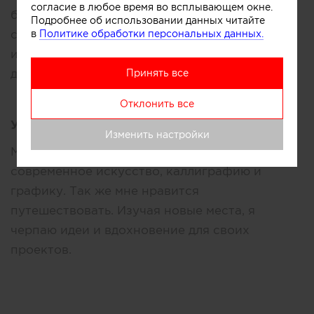
согласие в любое время во всплывающем окне.
бы оно дополняло друг друга и создавало
Подробнее об использовании данных читайте
состояние индивидуального комфорта дома
в
Политике обработки персональных данных.
или на работе. И последнее - мои работы я
делаю доступными для реализации.
Принять все
Отклонить все
Увлечения:
Изменить настройки
Мне нравится заниматься спортом, изучать
современное искусство, каллиграфию и
графику. Так же мне нравится
путешествовать. Изучая новые места, я
черпаю идеи и вдохновение для своих
проектов.