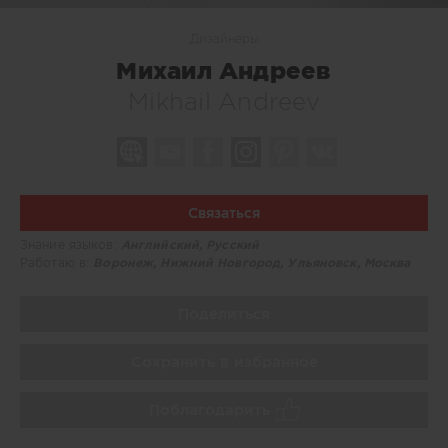
Дизайнеры
Михаил Андреев
Mikhail Andreev
Связаться
Знание языков:
Английский, Русский
Работаю в:
Воронеж, Нижний Новгород, Ульяновск, Москва
Поделиться
Сохранить в избранное
Поблагодарить