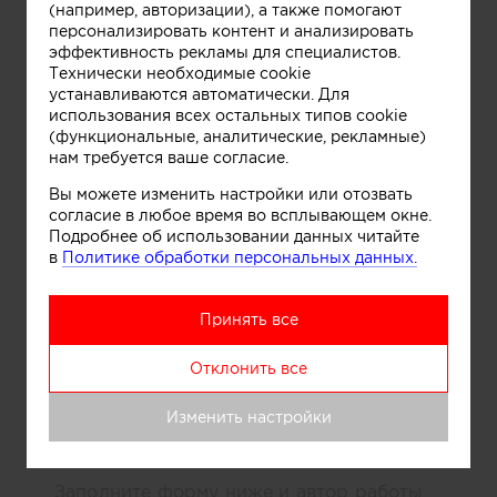
(например, авторизации), а также помогают
Blue_Queen_ванная дочери
Информация
персонализировать контент и анализировать
эффективность рекламы для специалистов.
Технически необходимые cookie
устанавливаются автоматически. Для
Blue_Queen_ванная дочери
Информация
использования всех остальных типов cookie
(функциональные, аналитические, рекламные)
нам требуется ваше согласие.
Blue_Queen_холл
Информация
Вы можете изменить настройки или отозвать
согласие в любое время во всплывающем окне.
Подробнее об использовании данных читайте
Blue_Queen_холл
Информация
в
Политике обработки персональных данных.
Принять все
Blue_Queen_кухня
Отклонить все
Понравилась работа? Хотите
реализовать нечто
Изменить настройки
подобное?
Заполните форму ниже и автор работы