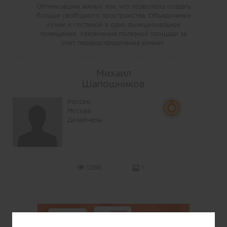
Оптимизацию жилых зон, что позволило создать
больше свободного пространства. Объединение
кухни и гостиной в одно функциональное
помещение. Увеличение полезной площади за
счет перераспределения комнат.
Михаил
Шапошников
Россия,
Москва
Дизайнеры
1286
1