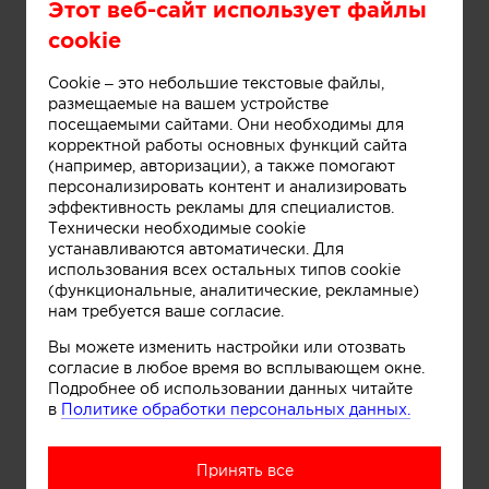
Этот веб-сайт использует файлы
cookie
Cookie – это небольшие текстовые файлы,
размещаемые на вашем устройстве
посещаемыми сайтами. Они необходимы для
корректной работы основных функций сайта
(например, авторизации), а также помогают
Play
персонализировать контент и анализировать
эффективность рекламы для специалистов.
Информация
Технически необходимые cookie
устанавливаются автоматически. Для
15:29
использования всех остальных типов cookie
Play
Mute
Settings
Enter
(функциональные, аналитические, рекламные)
fullscre
нам требуется ваше согласие.
Понравилась работа? Хотите
Вы можете изменить настройки или отозвать
реализовать нечто
согласие в любое время во всплывающем окне.
Подробнее об использовании данных читайте
подобное?
в
Политике обработки персональных данных.
Заполните форму ниже и автор работы
сам свяжется с вами для обсуждения
Принять все
деталей.