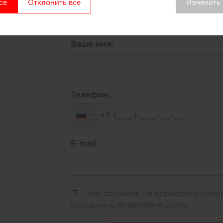
се
Отклонить все
Изменить
Заполните форму ниже и ав
свяжется с вами для обсуж
Ваше имя:
Телефон:
E-mail:
согласие
Даю
на обработку перс
правилами
согласен с
сайта