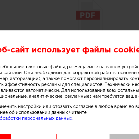
ХОЧУ ПЛАТНЫЙ АККАУНТ
PROFI
еб-сайт использует файлы cooki
о небольшие текстовые файлы, размещаемые на вашем устрой
 сайтами. Они необходимы для корректной работы основны
мер, авторизации), а также помогают персонализировать кон
ть эффективность рекламы для специалистов. Технически н
авливаются автоматически. Для использования всех остальны
циональные, аналитические, рекламные) нам требуется ваше 
зменить настройки или отозвать согласие в любое время во
нее об использовании данных читайте
бработки персональных данных.
Понравилась работ
реализовать нечто 