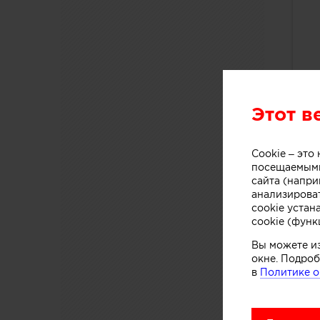
Этот в
Cookie – эт
посещаемыми
сайта (напри
анализирова
cookie устан
cookie (функ
Вы можете и
окне. Подроб
в
Политике о