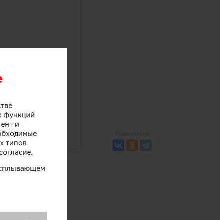
e
стве
х функций
тент и
еобходимые
Поделиться
х типов
согласие.
 всплывающем
а? Хотите
подобное?