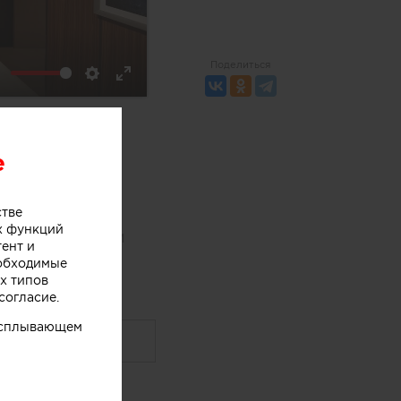
Поделиться
ute
Settings
Enter
fullscreen
e
а? Хотите
подобное?
стве
х функций
тор работы сам
тент и
дения деталей.
еобходимые
х типов
согласие.
 всплывающем