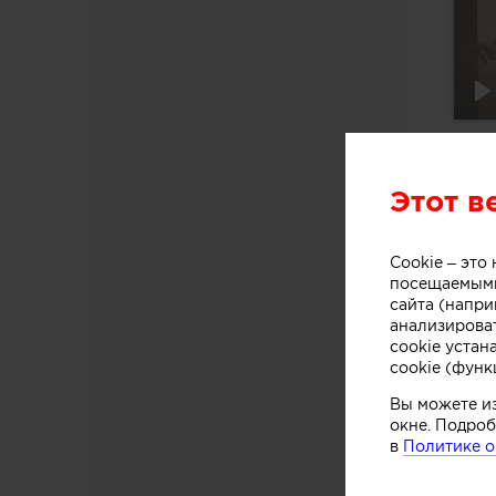
Pl
Этот в
Cookie – эт
посещаемыми
сайта (напри
анализирова
cookie устан
cookie (функ
Вы можете и
окне. Подроб
в
Политике о