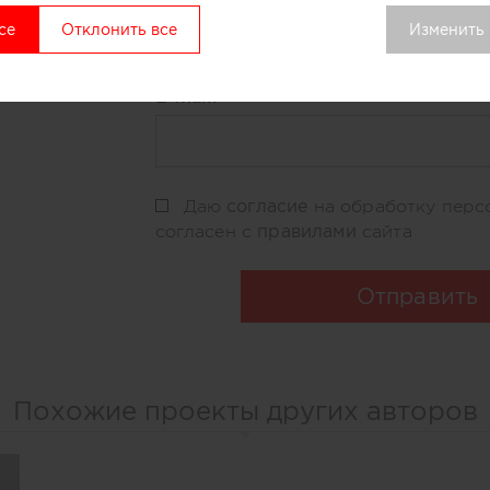
се
Отклонить все
Изменить
E-mail:
согласие
Даю
на обработку перс
правилами
согласен с
сайта
Отправить
Похожие проекты других авторов