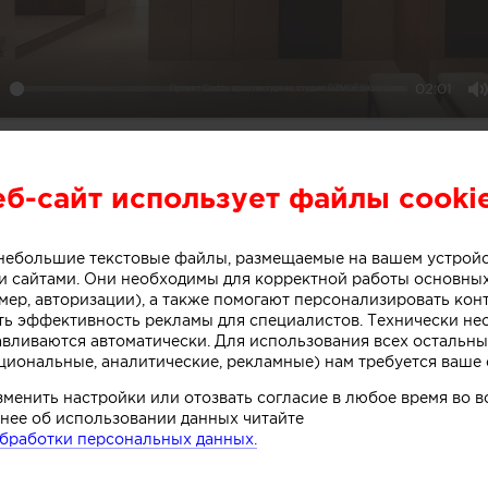
02:01
ay
M
еб-сайт использует файлы cooki
Понравилась работ
реализовать нечто 
о небольшие текстовые файлы, размещаемые на вашем устрой
 сайтами. Они необходимы для корректной работы основны
Заполните форму ниже и ав
мер, авторизации), а также помогают персонализировать кон
свяжется с вами для обсуж
ть эффективность рекламы для специалистов. Технически н
авливаются автоматически. Для использования всех остальны
циональные, аналитические, рекламные) нам требуется ваше 
Ваше имя:
зменить настройки или отозвать согласие в любое время во
нее об использовании данных читайте
бработки персональных данных.
Телефон: