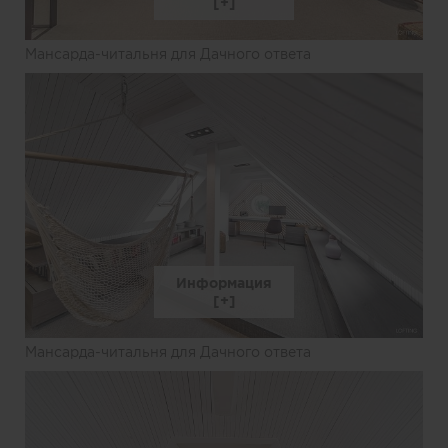
Мансарда-читальня для Дачного ответа
Информация
Мансарда-читальня для Дачного ответа