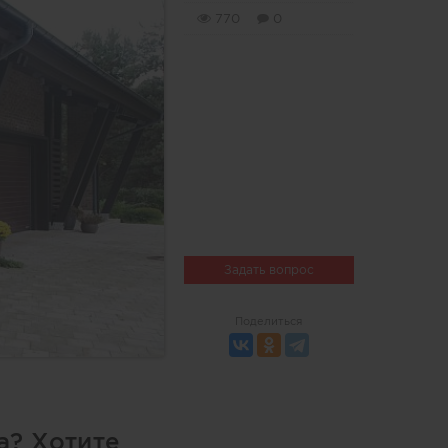
770
0
Задать вопрос
Поделиться
а? Хотите