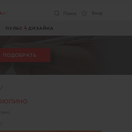
А
Вход
Поиск
ПУЛЬС
ДИЗАЙНА
ПОДОБРАТЬ
ы
/
рюпино
пино
но