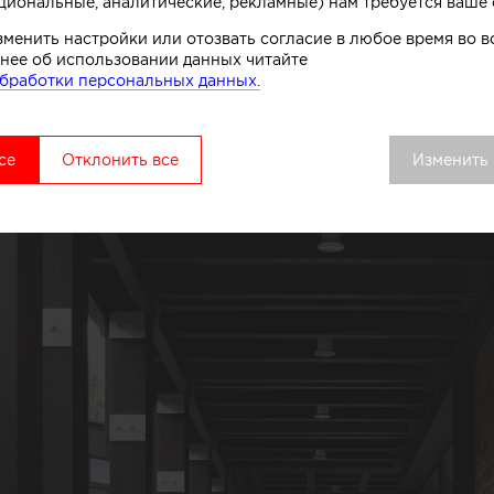
циональные, аналитические, рекламные) нам требуется ваше 
зменить настройки или отозвать согласие в любое время во
нее об использовании данных читайте
бработки персональных данных.
се
Отклонить все
Изменить