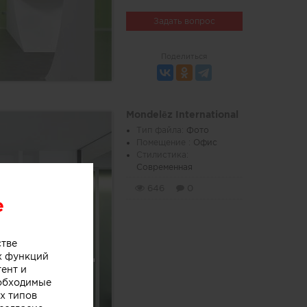
Задать вопрос
Поделиться
Mondelēz International
Тип файла:
Фото
Помещение :
Офис
Стилистика:
Современная
646
0
e
стве
х функций
тент и
еобходимые
х типов