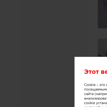
Этот в
Cookie – эт
посещаемыми
сайта (напри
анализирова
cookie устан