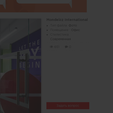
Mondelēz International
Тип файла:
Фото
Помещение :
Офис
Стилистика:
Современная
651
0
Задать вопрос