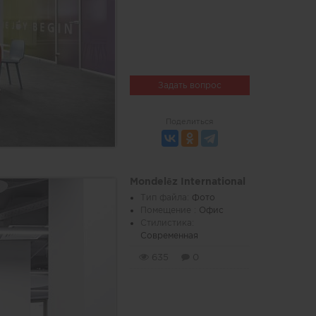
Задать вопрос
Поделиться
Mondelēz International
Тип файла:
Фото
Помещение :
Офис
Стилистика:
Современная
635
0