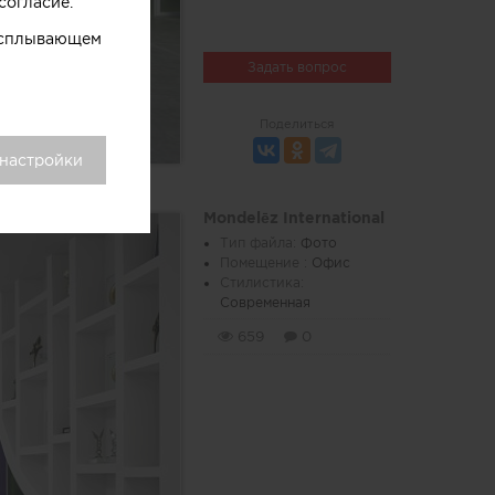
согласие.
 всплывающем
Задать вопрос
Поделиться
 настройки
Mondelēz International
Тип файла:
Фото
Помещение :
Офис
Стилистика:
Современная
659
0