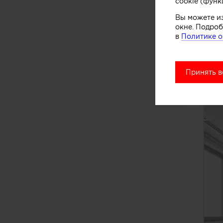
cookie (функ
Вы можете и
окне. Подроб
в
Политике о
Принять в