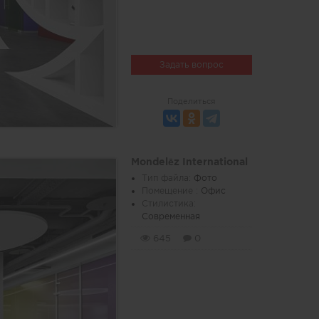
Задать вопрос
Поделиться
Mondelēz International
Тип файла:
Фото
Помещение :
Офис
Стилистика:
Современная
645
0