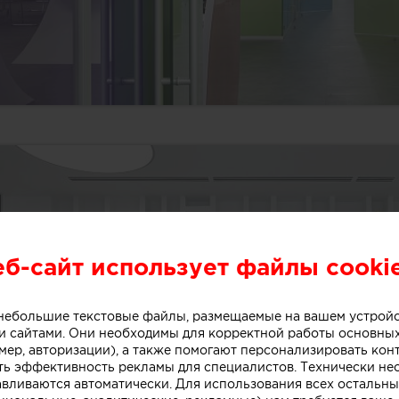
еб-сайт использует файлы cooki
о небольшие текстовые файлы, размещаемые на вашем устрой
 сайтами. Они необходимы для корректной работы основны
мер, авторизации), а также помогают персонализировать кон
ть эффективность рекламы для специалистов. Технически н
авливаются автоматически. Для использования всех остальны