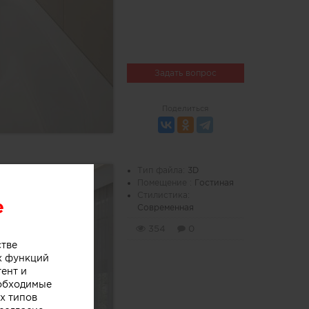
Задать вопрос
Поделиться
Тип файла:
3D
Помещение :
Гостиная
Стилистика:
e
Современная
354
0
стве
х функций
тент и
еобходимые
х типов