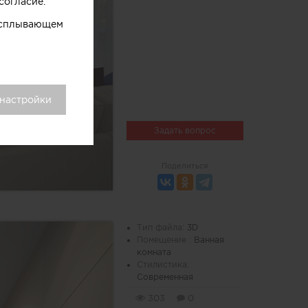
согласие.
 всплывающем
 настройки
Задать вопрос
Поделиться
Тип файла:
3D
Помещение :
Ванная
комната
Стилистика:
Современная
303
0