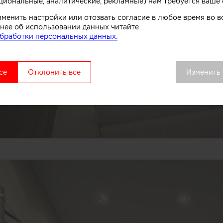
циональные, аналитические, рекламные) нам требуется ваше 
зменить настройки или отозвать согласие в любое время во
нее об использовании данных читайте
бработки персональных данных.
се
Отклонить все
Изменить