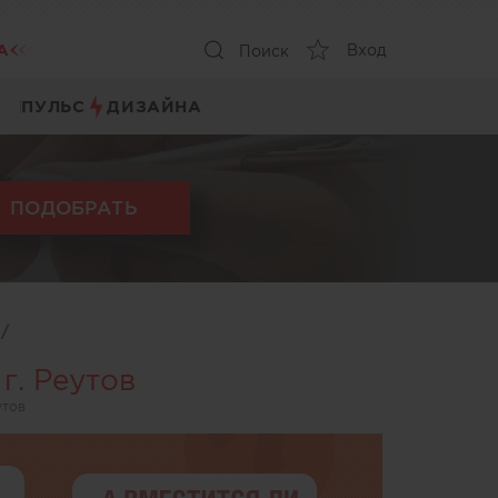
А
Вход
Поиск
ПУЛЬС
ДИЗАЙНА
ПОДОБРАТЬ
ы
/
г. Реутов
утов