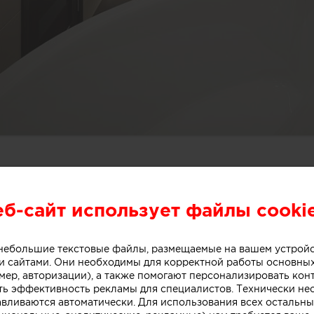
еб-сайт использует файлы cooki
о небольшие текстовые файлы, размещаемые на вашем устрой
 сайтами. Они необходимы для корректной работы основны
мер, авторизации), а также помогают персонализировать кон
ть эффективность рекламы для специалистов. Технически н
авливаются автоматически. Для использования всех остальны