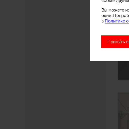
cookie (функ
Вы можете и
окне. Подроб
в
Политике о
Принять в