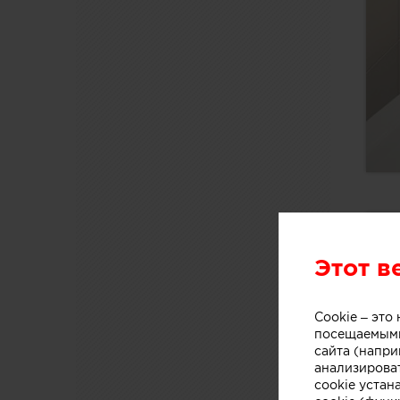
Этот в
Cookie – эт
посещаемыми
сайта (напри
анализирова
cookie устан