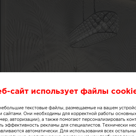
еб-сайт использует файлы cooki
о небольшие текстовые файлы, размещаемые на вашем устрой
 сайтами. Они необходимы для корректной работы основны
мер, авторизации), а также помогают персонализировать кон
ть эффективность рекламы для специалистов. Технически н
авливаются автоматически. Для использования всех остальны