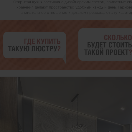
Открытая кухня‑гостиная с дизайнерским светом, приватные сп
хранения делают пространство удобным каждый день. Гармон
внимательное отношение к деталям превращают эту квартир