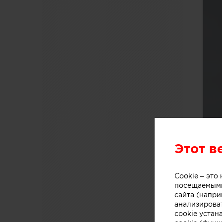
Этот в
Cookie – эт
посещаемыми
сайта (напри
анализирова
cookie устан