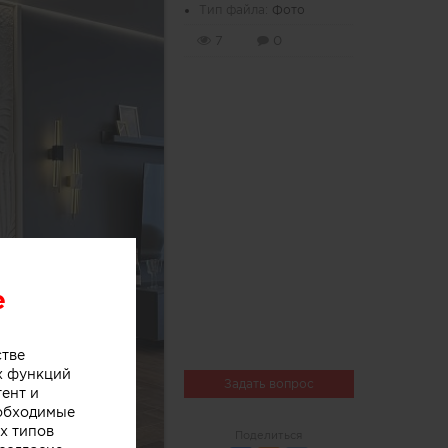
Тип файла:
Фото
7
0
e
стве
х функций
Задать вопрос
тент и
еобходимые
х типов
Поделиться