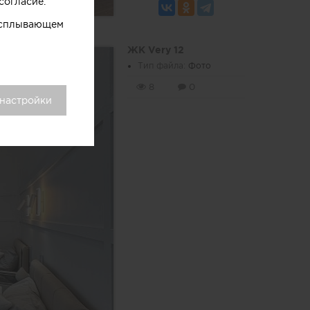
согласие.
 всплывающем
ЖК Very 12
Тип файла:
Фото
8
0
 настройки