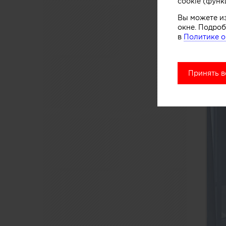
cookie (функ
Вы можете и
окне. Подроб
в
Политике о
Принять в