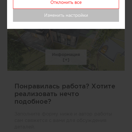
Отклонить все
Изменить настройки
Информация
Понравилась работа? Хотите
реализовать нечто
подобное?
Заполните форму ниже и автор работы
сам свяжется с вами для обсуждения
деталей.