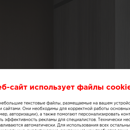
еб-сайт использует файлы cooki
о небольшие текстовые файлы, размещаемые на вашем устрой
 сайтами. Они необходимы для корректной работы основны
мер, авторизации), а также помогают персонализировать кон
ть эффективность рекламы для специалистов. Технически н
авливаются автоматически. Для использования всех остальны