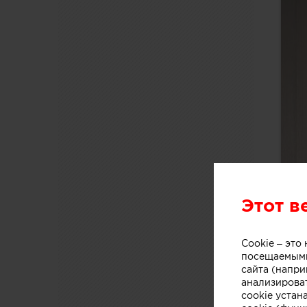
Этот в
Cookie – эт
посещаемыми
сайта (напри
анализирова
cookie устан