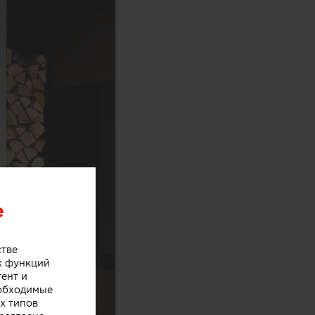
e
стве
х функций
тент и
еобходимые
х типов