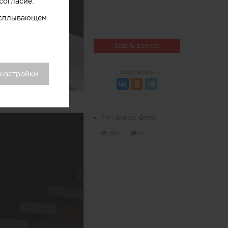
согласие.
 всплывающем
Задать вопрос
Поделиться
 настройки
Тип файла:
Фото
50
0