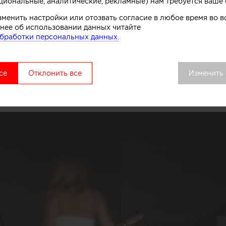
циональные, аналитические, рекламные) нам требуется ваше 
зменить настройки или отозвать согласие в любое время во
нее об использовании данных читайте
бработки персональных данных.
се
Отклонить все
Изменить