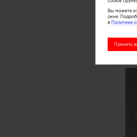
cookie (функ
Вы можете и
окне. Подроб
в
Политике о
Принять в