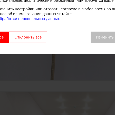
циональные, аналитические, рекламные) нам требуется ваше 
зменить настройки или отозвать согласие в любое время во
нее об использовании данных читайте
бработки персональных данных.
се
Отклонить все
Изменить