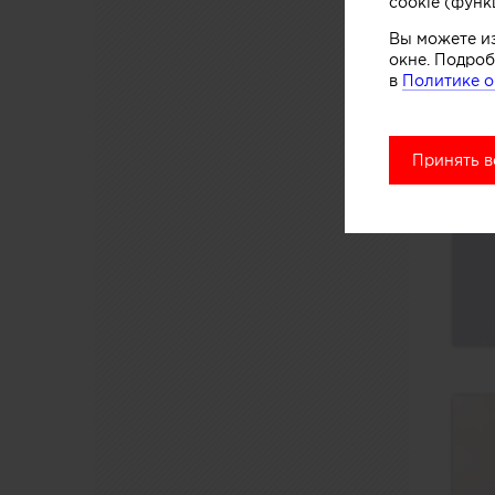
cookie (функ
Вы можете и
окне. Подроб
в
Политике о
Принять в