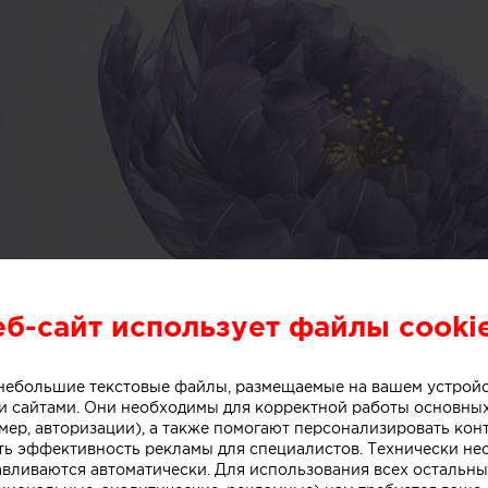
еб-сайт использует файлы cooki
о небольшие текстовые файлы, размещаемые на вашем устрой
 сайтами. Они необходимы для корректной работы основны
мер, авторизации), а также помогают персонализировать кон
ть эффективность рекламы для специалистов. Технически н
авливаются автоматически. Для использования всех остальны