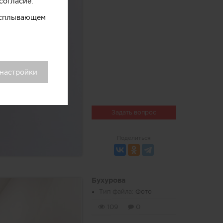
согласие.
 всплывающем
 настройки
Задать вопрос
Поделиться
Бухурова
Тип файла:
Фото
109
0