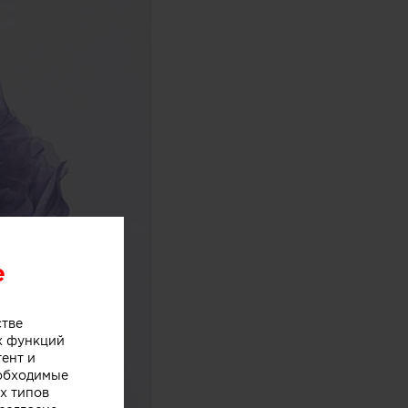
e
стве
х функций
тент и
еобходимые
х типов