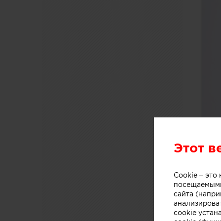
Этот в
Cookie – эт
посещаемыми
сайта (напри
анализирова
cookie устан