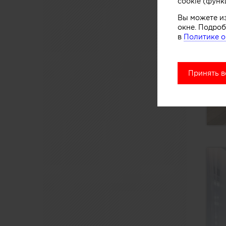
cookie (функ
Вы можете и
окне. Подроб
в
Политике о
Принять в