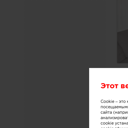
Этот в
Cookie – эт
посещаемыми
сайта (напри
анализирова
cookie устан