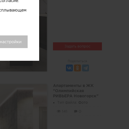
согласие.
 всплывающем
 настройки
Задать вопрос
Поделиться
Апартаменты в ЖК
"Олимпийская
РИВЬЕРА Новогорск"
Тип файла:
Фото
141
0