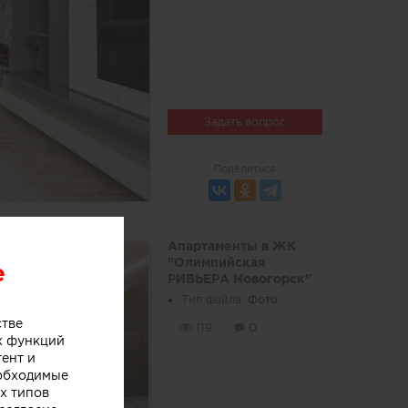
Задать вопрос
Поделиться
Апартаменты в ЖК
"Олимпийская
e
РИВЬЕРА Новогорск"
Тип файла:
Фото
стве
119
0
х функций
тент и
еобходимые
х типов