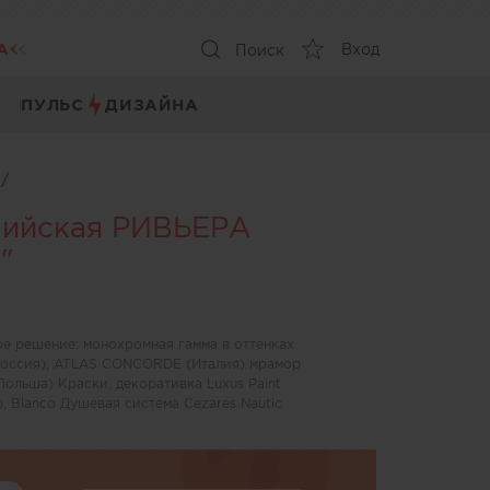
А
Вход
Поиск
ПУЛЬС
ДИЗАЙНА
ы
/
пийская РИВЬЕРА
"
ое решение: монохромная гамма в оттенках
я,Россия), ATLAS CONCORDE (Италия) мрамор
Польша) Краски, декоративка Luxus Paint
, Blanco Душевая система Cezares Nautic