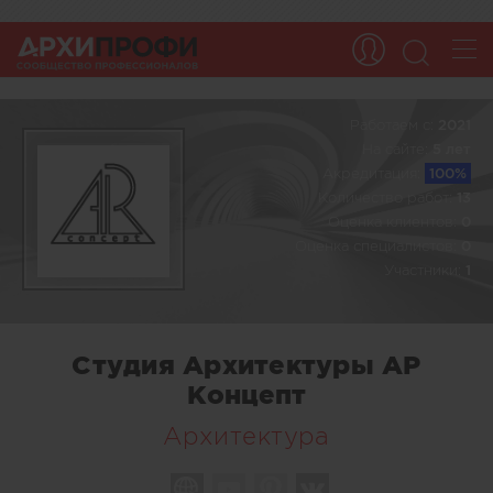
Работаем c:
2021
На сайте:
5 лет
Акредитация:
100%
Количество работ:
13
Оценка клиентов:
0
Оценка специалистов:
0
Участники:
1
Студия Архитектуры АР
Концепт
Архитектура