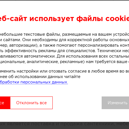
еб-сайт использует файлы cooki
акслевел Сантехника Мебель Кух
Сантехника
о небольшие текстовые файлы, размещаемые на вашем устрой
 сайтами. Они необходимы для корректной работы основны
мер, авторизации), а также помогают персонализировать кон
ть эффективность рекламы для специалистов. Технически н
авливаются автоматически. Для использования всех остальны
циональные, аналитические, рекламные) нам требуется ваше 
О КОМПАНИИ
зменить настройки или отозвать согласие в любое время во
нее об использовании данных читайте
бработки персональных данных.
МПАНИИ
Сегодня
Участники
Связанные ко
се
Отклонить все
Изменить
ня Макслевел - это крупная, надежная и динамич
ния, включающая несколько товарных направлени
ых является поставка и продажа сантехники, мебе