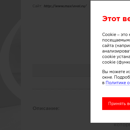
Сайт:
http://www.maxlevel.ru/
Этот в
М
Cookie – эт
посещаемыми
сайта (напри
анализирова
cookie устан
cookie (функ
Вы можете и
окне. Подроб
в
Политике о
О КО
Принять в
Описание:
Сегод
компа
котор