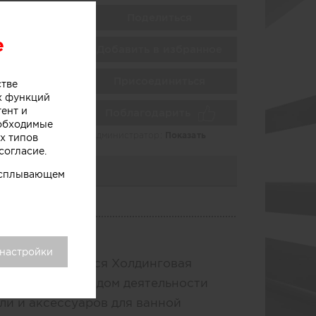
Поделиться
e
Добавить в избранное
ни
Присоединиться
стве
х функций
тент и
Поблагодарить
еобходимые
Администратор:
Показать
х типов
согласие.
 всплывающем
мпании
 настройки
но развивающаяся Холдинговая
й, основным видом деятельности
ли и аксессуаров для ванной