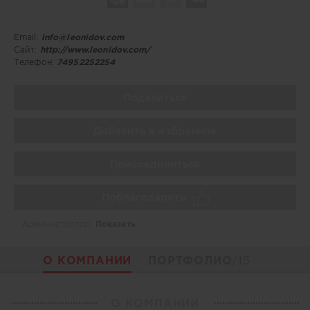
Email:
info@leonidov.com
Сайт:
http://www.leonidov.com/
Телефон:
74952252254
Поделиться
Добавить в избранное
Присоединиться
Поблагодарить
Администратор:
Показать
О КОМПАНИИ
ПОРТФОЛИО
/15
О КОМПАНИИ