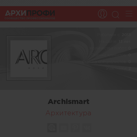
Работаем c:
2013
На сайте:
13 лет
Количество работ:
0
Оценка клиентов:
0
Оценка специалистов:
0
Участники:
2
Archismart
Архитектура