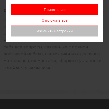
Принять все
Описание:
Компания ARCHISMART занимается
Отклонить все
проектированием и дизайном жилых зданий
Изменить настройки
и квартир. Наряду со стандартным набором
услуг архитектурной студии, мы берем на
себя все вопросы, связанные с прямой
доставкой мебели, сантехники и отделочных
материалов, их монтажа, сборки и установки
на объекте заказчика.