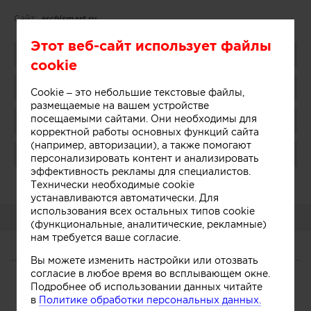
Сайт:
аrchismart.ru
Этот веб-сайт использует файлы
Поделиться
cookie
Добавить в избранное
Cookie – это небольшие текстовые файлы,
размещаемые на вашем устройстве
посещаемыми сайтами. Они необходимы для
Присоединиться
корректной работы основных функций сайта
(например, авторизации), а также помогают
Поблагодарить
персонализировать контент и анализировать
эффективность рекламы для специалистов.
Администратор:
Показать
Технически необходимые cookie
устанавливаются автоматически. Для
использования всех остальных типов cookie
О КОМПАНИИ
(функциональные, аналитические, рекламные)
нам требуется ваше согласие.
О КОМПАНИИ
Вы можете изменить настройки или отозвать
согласие в любое время во всплывающем окне.
Подробнее об использовании данных читайте
Сегодня
Услуги
Участники
в
Политике обработки персональных данных.