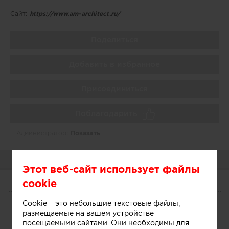
Сайт:
https://www.am-architect.ru/
Поделиться
Добавить в избранное
Присоединиться
Поблагодарить
Администратор:
Показать
О КОМПАНИИ
ПОРТФОЛИО
Этот веб-сайт использует файлы
cookie
О КОМПАНИИ
Cookie – это небольшие текстовые файлы,
Сегодня
Услуги
Участники
размещаемые на вашем устройстве
посещаемыми сайтами. Они необходимы для