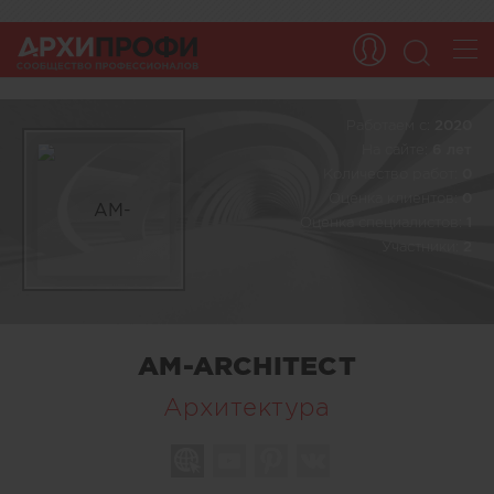
Работаем c:
2020
На сайте:
6 лет
Количество работ:
0
Оценка клиентов:
0
Оценка специалистов:
1
Участники:
2
AM-ARCHITECT
Архитектура