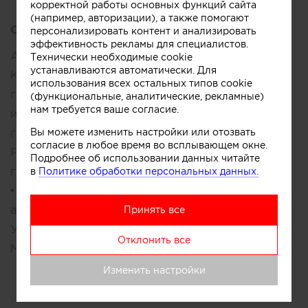
корректной работы основных функций сайта
(например, авторизации), а также помогают
Описание:
персонализировать контент и анализировать
эффективность рекламы для специалистов.
Александр Мельниченко и Екатерина
Технически необходимые cookie
устанавливаются автоматически. Для
Каретина AM-ARCHITECT, проектируем с 2012
использования всех остальных типов cookie
года: • Частные дома, общественные и жилые
(функциональные, аналитические, рекламные)
нам требуется ваше согласие.
интерьеры. • Разработка Архитектурно-
градостроительного облика (АГО г.СПб) •
Вы можете изменить настройки или отозвать
согласие в любое время во всплывающем окне.
Разработка Архитектурно-
Подробнее об использовании данных читайте
градостроительного решения (АГР г.Москва)
в
Политике обработки персональных данных.
• Профессиональная визуализация и
анимация архитектурных объектов. •
Принять все
Успешное участие в Российских и
Отклонить все
Международных конкурсах
Изменить настройки