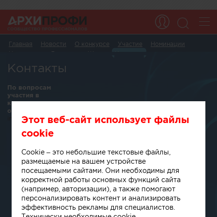
Главная
Новости
О конкурсе
Участие
Номинации
Номинанты
Лауреаты
Жюри
Контакты
Архив
Eng
Контакты
По вопросам
участия в
конкурсе,
обращайтесь:
Этот веб-сайт использует файлы
info@archiprofi.ru
cookie
Cookie – это небольшие текстовые файлы,
размещаемые на вашем устройстве
посещаемыми сайтами. Они необходимы для
корректной работы основных функций сайта
(например, авторизации), а также помогают
персонализировать контент и анализировать
эффективность рекламы для специалистов.
Технически необходимые cookie