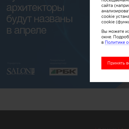
сайта (напри
анализирова
cookie устан
cookie (функ
Вы можете и
окне. Подроб
в
Политике о
Принять в