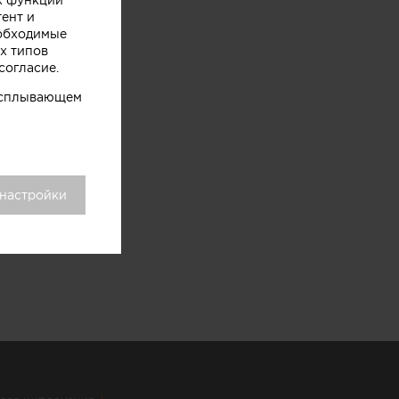
тент и
еобходимые
х типов
согласие.
 всплывающем
 настройки