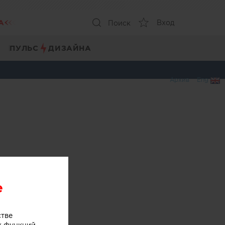
А
Вход
Поиск
ПУЛЬС
ДИЗАЙНА
Архив
Eng
e
стве
х функций