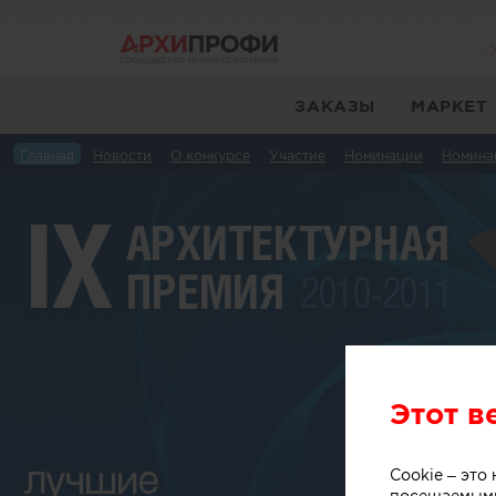
ЗАКАЗЫ
МАРКЕТ
Главная
Новости
О конкурсе
Участие
Номинации
Номина
Этот в
Cookie – эт
посещаемыми