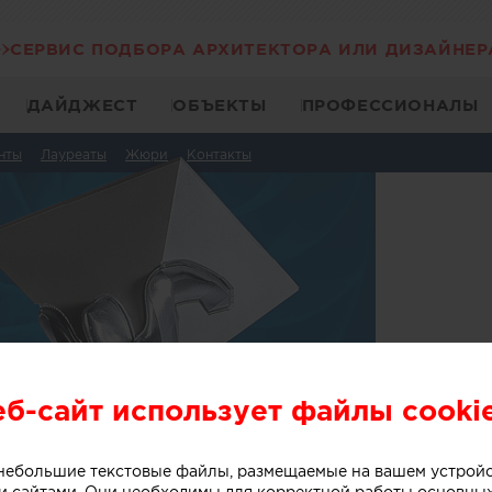
СЕРВИС ПОДБОРА АРХИТЕКТОРА ИЛИ ДИЗАЙНЕР
ДАЙДЖЕСТ
ОБЪЕКТЫ
ПРОФЕССИОНАЛЫ
нты
Лауреаты
Жюри
Контакты
еб-сайт использует файлы cooki
о небольшие текстовые файлы, размещаемые на вашем устрой
 сайтами. Они необходимы для корректной работы основны