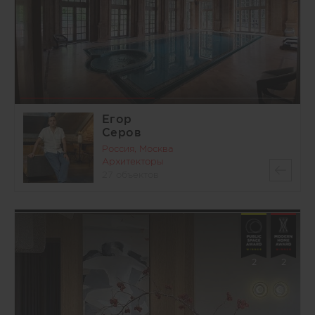
Егор
Серов
Россия, Москва
Архитекторы
27 объектов
2
2