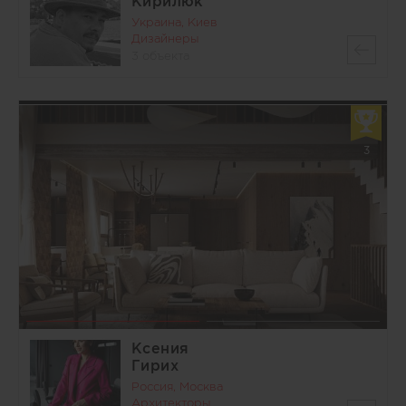
Кирилюк
Украина, Киев
Дизайнеры
3 объекта
3
Ксения
Гирих
Россия, Москва
Архитекторы