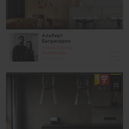
Альберт
Багдасарян
Россия, Саратов
Архитекторы
6 объектов
15
5
2