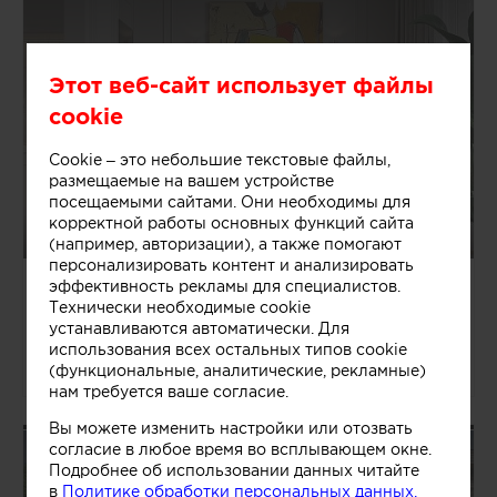
Этот веб-сайт использует файлы
cookie
Cookie – это небольшие текстовые файлы,
размещаемые на вашем устройстве
посещаемыми сайтами. Они необходимы для
корректной работы основных функций сайта
(например, авторизации), а также помогают
персонализировать контент и анализировать
Екатерина
эффективность рекламы для специалистов.
Логвинова
Технически необходимые cookie
устанавливаются автоматически. Для
Россия, Санкт-Петербург
Дизайнеры
использования всех остальных типов cookie
9 объектов
(функциональные, аналитические, рекламные)
нам требуется ваше согласие.
Вы можете изменить настройки или отозвать
согласие в любое время во всплывающем окне.
Подробнее об использовании данных читайте
в
Политике обработки персональных данных.