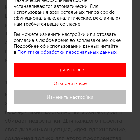
Технически необходимые cookie
устанавливаются автоматически. Для
ИФ дизайн (IF design).
использования всех остальных типов cookie
Бюро специализируется на элегантных
(функциональные, аналитические, рекламные)
нам требуется ваше согласие.
интерьерах вне времени и с характером.
Также проектируем предметы интерьера для
Вы можете изменить настройки или отозвать
согласие в любое время во всплывающем окне.
своих проектов и сотрудничаем с брендами-
Подробнее об использовании данных читайте
производителями оригинальной дизайн-
в
Политике обработки персональных данных.
мебели.
Принять все
Творческое кредо:
Отклонить все
Интерьер отражает образ человека, его
Изменить настройки
характер и стиль жизни. Интерьер
подчеркивает достоинства архитектуры и
убирает недостатки. Для каждого проекта -
своя дизайн-концепция, идея, вдохновение,
созданная только для этого пространства,