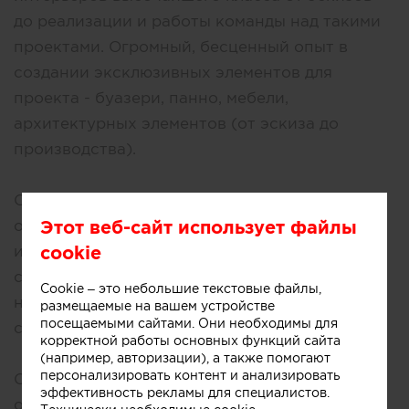
до реализации и работы команды над такими
проектами. Огромный, бесценный опыт в
создании эксклюзивных элементов для
проекта - буазери, панно, мебели,
архитектурных элементов (от эскиза до
производства).
С 2017 по 2020 года проектировала
Этот веб-сайт использует файлы
общественные интерьеры. Создание
cookie
интерьеров с ДНК бренда, создание
современных общественных пространств с
Cookie – это небольшие текстовые файлы,
новыми сценариями жизни. Сотрудничество
размещаемые на вашем устройстве
посещаемыми сайтами. Они необходимы для
с брендами, девелоперами.
корректной работы основных функций сайта
(например, авторизации), а также помогают
персонализировать контент и анализировать
С 2020 по настоящее время - дизайнер и
эффективность рекламы для специалистов.
основатель маленького интерьерного бюро