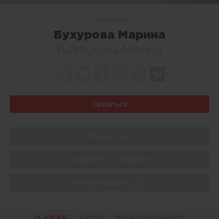
Дизайнеры
Бухурова Марина
Bukhurova Marina
Связаться
Поделиться
Сохранить в избранное
Поблагодарить
О СЕБЕ
БЛОГ
ПОРТФОЛИО
/2