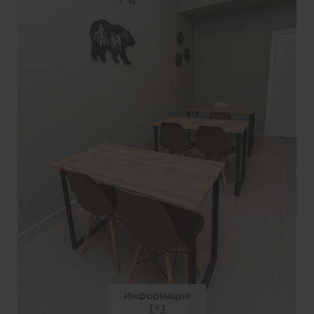
Информация