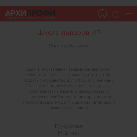
Школа лидеров ИР
Россия, Нальчик
Задача, поставленная заказчиком для своей
идеальной школы заключалось в том, чтобы
создать пространство для старших учеников с
более строгим дизайном. где школа должна
обеспечивать в первую очередь базовый
психологический комфорт, которая должна
способствовать лучшему усвоению материала и
развитию учеников.
Бухурова
Марина