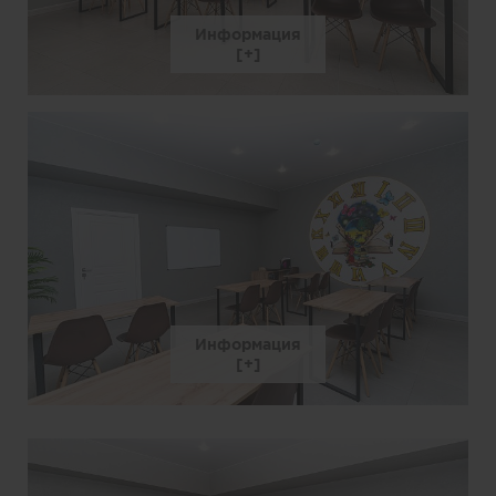
Информация
Информация