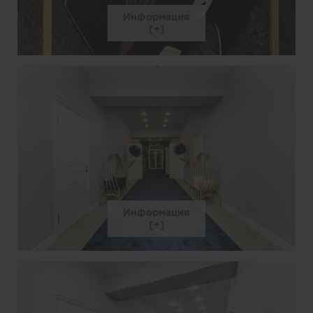
Информация
Информация