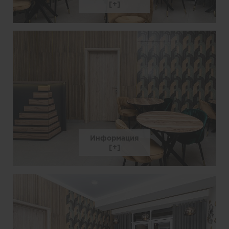
Информация