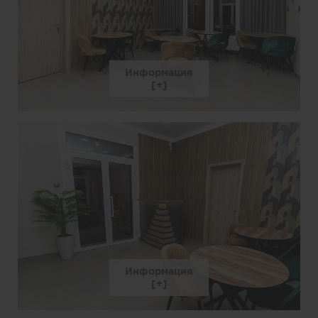
Информация
Информация