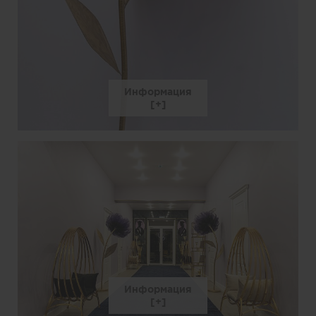
Информация
Информация