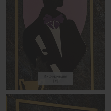
Информация