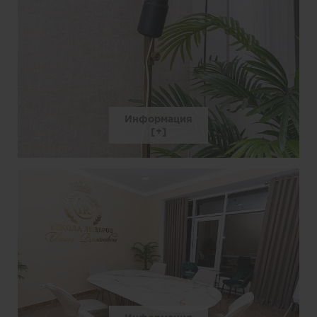
Информация