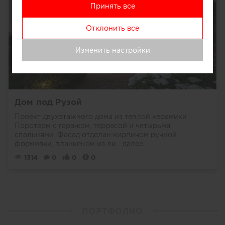
Принять все
Отклонить все
Изменить настройки
Дом под Рузой
Проект двухэтажного дома из теплой керамики
Поротерм с гаражом, террасой и четырьмя
спальнями. Фасад отделан кирпичом ручной
формовки, планкеном из ли...
далее
1314
0
0
0
ПОРТФОЛИО