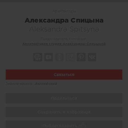
Архитекторы
Александра Спицына
Aleksandra Spitsyna
Представитель компании:
Архитектудия студия Александры Спицыной
Связаться
Знание языков:
Английский
Поделиться
Сохранить в избранное
Поблагодарить