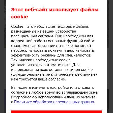
Этот веб-сайт использует файлы
cookie
Cookie – это небольшие текстовые файлы,
размещаемые на вашем устройстве
посещаемыми сайтами. Они необходимы для
корректной работы основных функций сайта
(например, авторизации), а также помогают
персонализировать контент и анализировать
Дом в поселке Шишкин Лес
эффективность рекламы для специалистов.
Технически необходимые cookie
Проект двухэтажного дома в английском стиле
устанавливаются автоматически. Для
Тюдор. Расположен в коттеджном поселке "Шишкин
использования всех остальных типов cookie
лес" в Подмосковье.
далее
(функциональные, аналитические, рекламные)
1525
0
0
0
нам требуется ваше согласие.
Вы можете изменить настройки или отозвать
согласие в любое время во всплывающем окне.
Подробнее об использовании данных читайте
в
Политике обработки персональных данных.