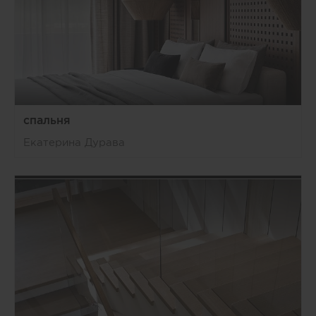
спальня
Екатерина Дурава