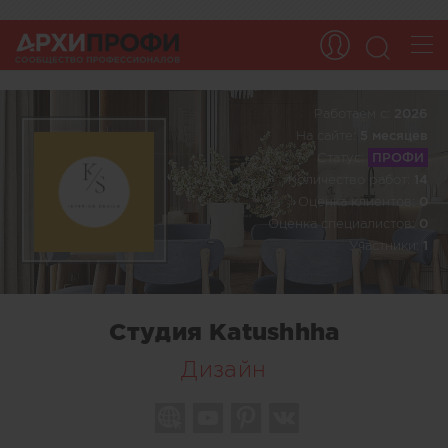
Работаем c:
2026
На сайте:
5 месяцев
Статус:
ПРОФИ
Количество работ:
14
Оценка клиентов:
0
Оценка специалистов:
0
Участники:
1
Студия Katushhha
Дизайн