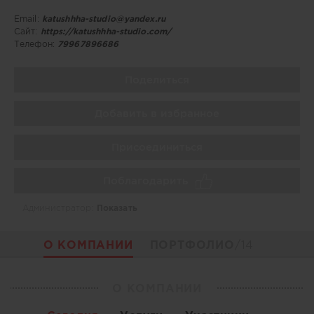
Email:
katushhha-studio@yandex.ru
Сайт:
https://katushhha-studio.com/
Телефон:
79967896686
Поделиться
Добавить в избранное
Присоединиться
Поблагодарить
Администратор:
Показать
О КОМПАНИИ
ПОРТФОЛИО
/14
О КОМПАНИИ