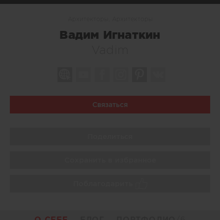
Архитекторы, Архитекторы
Вадим Игнаткин
Vadim
Связаться
Поделиться
Сохранить в избранное
Поблагодарить
О СЕБЕ
БЛОГ
ПОРТФОЛИО
/6