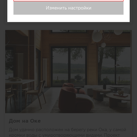
выполнен в современной стилистике минимализм. В
основе с...
далее
Изменить настройки
9039
0
0
0
Дом на Оке
Дом удачно расположен на берегу реки Ока, у самой
кромки воды с умиротворяющими видами. Проект