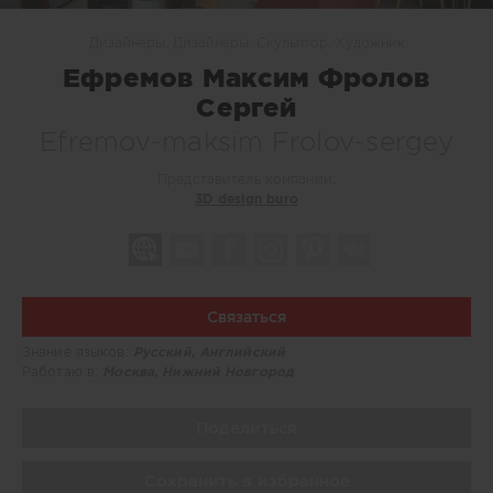
Дизайнеры, Дизайнеры, Скульптор, Художник
Ефремов Максим Фролов
Сергей
Efremov-maksim Frolov-sergey
Представитель компании:
3D design buro
Связаться
Знание языков:
Русский, Английский
Работаю в:
Москва, Нижний Новгород
Поделиться
Сохранить в избранное