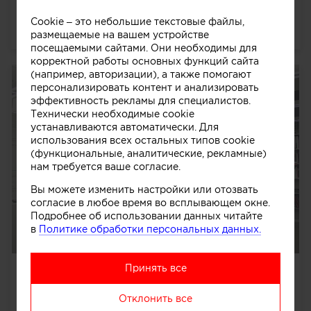
Квартира 210 кв.м. выполнена в современном стиле
минимализм.
далее
Cookie – это небольшие текстовые файлы,
9046
0
0
0
размещаемые на вашем устройстве
посещаемыми сайтами. Они необходимы для
корректной работы основных функций сайта
(например, авторизации), а также помогают
персонализировать контент и анализировать
эффективность рекламы для специалистов.
Технически необходимые cookie
устанавливаются автоматически. Для
использования всех остальных типов cookie
(функциональные, аналитические, рекламные)
нам требуется ваше согласие.
Вы можете изменить настройки или отозвать
согласие в любое время во всплывающем окне.
Подробнее об использовании данных читайте
в
Политике обработки персональных данных.
Принять все
книжный центр BOOKBRIDGE
Торговый центр включает в себя два этажа торговой
Отклонить все
офисной площади. Стилистика книжного центра