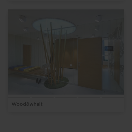
Wood&whait