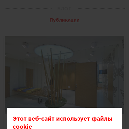
БЛОГ
Публикации
Этот веб-сайт использует файлы
Wood&whait
cookie