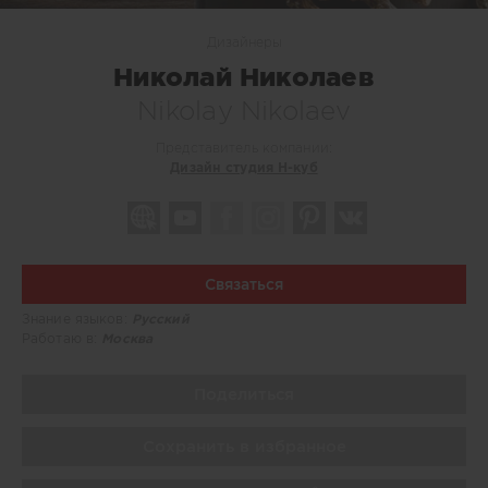
Дизайнеры
Николай Николаев
Nikolay Nikolaev
Представитель компании:
Дизайн студия Н-куб
Связаться
Знание языков:
Русский
Работаю в:
Москва
Поделиться
Сохранить в избранное