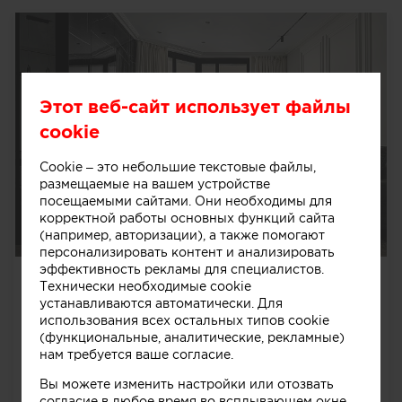
Этот веб-сайт использует файлы
cookie
Cookie – это небольшие текстовые файлы,
размещаемые на вашем устройстве
посещаемыми сайтами. Они необходимы для
корректной работы основных функций сайта
(например, авторизации), а также помогают
персонализировать контент и анализировать
эффективность рекламы для специалистов.
Мягкая классика: функциональность и
Технически необходимые cookie
уют в квартире ЖК Махаон, Москва
устанавливаются автоматически. Для
использования всех остальных типов cookie
Элитный жилой комплекс Махаон в центре Москвы
(функциональные, аналитические, рекламные)
стал площадкой для создания современного
нам требуется ваше согласие.
интерьера, в котором зрелая классика сочетается с
комфортом и ...
далее
Вы можете изменить настройки или отозвать
1623
0
0
0
согласие в любое время во всплывающем окне.