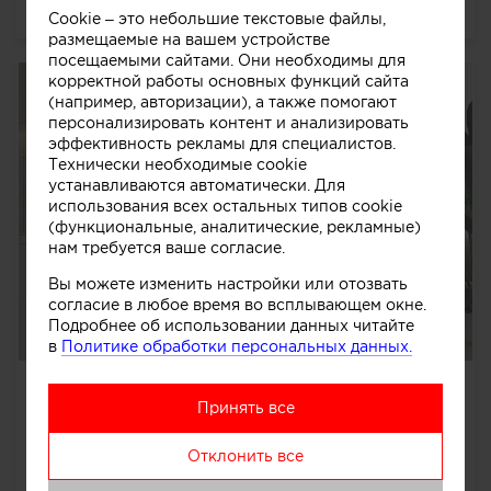
2235
0
0
0
Cookie – это небольшие текстовые файлы,
размещаемые на вашем устройстве
посещаемыми сайтами. Они необходимы для
корректной работы основных функций сайта
(например, авторизации), а также помогают
персонализировать контент и анализировать
эффективность рекламы для специалистов.
Технически необходимые cookie
устанавливаются автоматически. Для
использования всех остальных типов cookie
(функциональные, аналитические, рекламные)
нам требуется ваше согласие.
Вы можете изменить настройки или отозвать
согласие в любое время во всплывающем окне.
Подробнее об использовании данных читайте
в
Политике обработки персональных данных.
Квартира Жк.Мадонна Бенуа
Принять все
Дизайн квартиры французский стиль – воплощение
французской элегантности в стенах современной
Отклонить все
квартиры площадью 120 м2 в ЖК «Мадонна Бенуа».
Высокие по...
далее