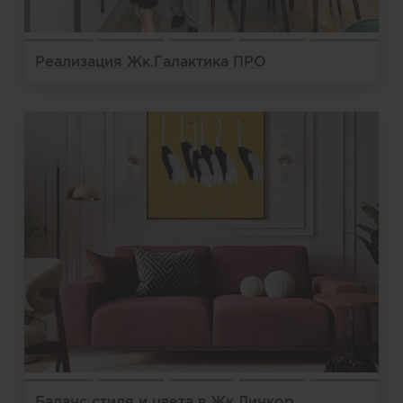
Реализация Жк.Галактика ПРО
Баланс стиля и цвета в Жк.Линкор