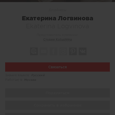
Дизайнеры
Екатерина Логвинова
Ekaterina Logvinova
Представитель компании:
Студия Katushhha
Связаться
Знание языков:
Русский
Работаю в:
Москва
Поделиться
Сохранить в избранное