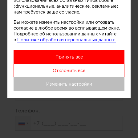
использования всех остальных типов cookie
(функциональные, аналитические, рекламные)
нам требуется ваше согласие.
Вы можете изменить настройки или отозвать
Понравилась работа? Хотите
согласие в любое время во всплывающем окне.
реализовать нечто
Подробнее об использовании данных читайте
подобное?
в
Политике обработки персональных данных.
Заполните форму ниже и автор работы
Принять все
сам свяжется с вами для обсуждения
деталей.
Отклонить все
Ваше имя:
Изменить настройки
Телефон: