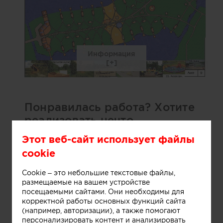
Информация
Понравилась работа? Хотите
реализовать нечто
подобное?
Этот веб-сайт использует файлы
cookie
Заполните форму ниже и автор работы
сам свяжется с вами для обсуждения
Cookie – это небольшие текстовые файлы,
деталей.
размещаемые на вашем устройстве
посещаемыми сайтами. Они необходимы для
Ваше имя:
корректной работы основных функций сайта
(например, авторизации), а также помогают
персонализировать контент и анализировать