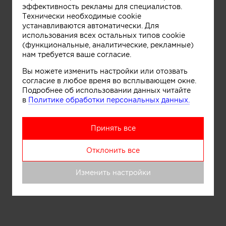
эффективность рекламы для специалистов.
Технически необходимые cookie
Телефон:
устанавливаются автоматически. Для
использования всех остальных типов cookie
(функциональные, аналитические, рекламные)
нам требуется ваше согласие.
Вы можете изменить настройки или отозвать
E-mail:
согласие в любое время во всплывающем окне.
Подробнее об использовании данных читайте
в
Политике обработки персональных данных.
согласие
Даю
на обработку
Принять все
персональных данных и согласен
правилами
с
сайта
Отклонить все
Изменить настройки
Отправить