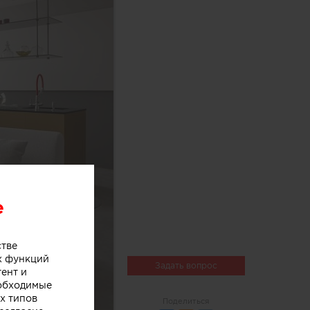
e
стве
х функций
Задать вопрос
тент и
еобходимые
х типов
Поделиться