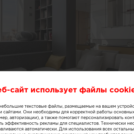
еб-сайт использует файлы cooki
о небольшие текстовые файлы, размещаемые на вашем устрой
 сайтами. Они необходимы для корректной работы основны
мер, авторизации), а также помогают персонализировать кон
ть эффективность рекламы для специалистов. Технически н
авливаются автоматически. Для использования всех остальны