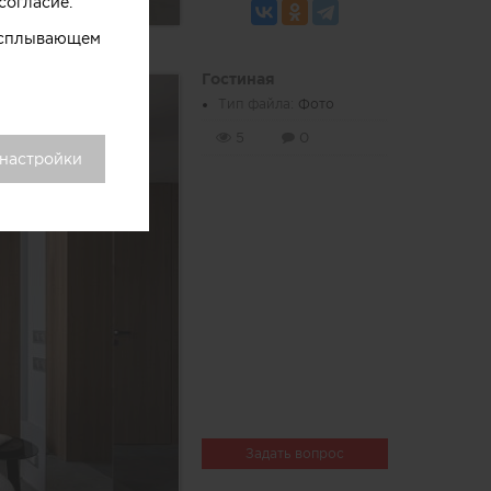
согласие.
 всплывающем
Гостиная
Тип файла:
Фото
5
0
 настройки
Задать вопрос