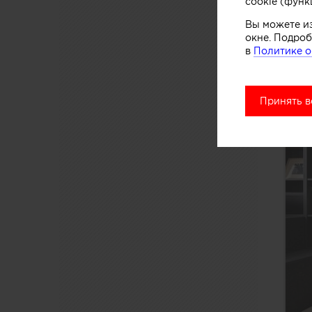
cookie (функ
Вы можете и
окне. Подроб
в
Политике о
Принять в