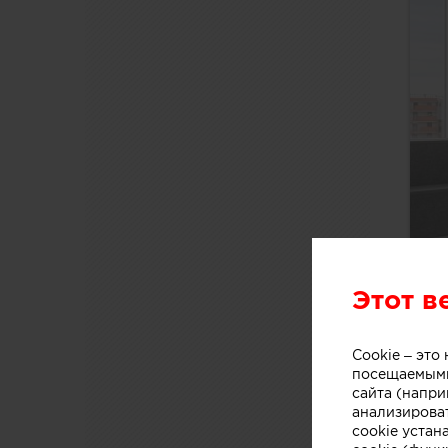
Этот в
Cookie – эт
посещаемыми
сайта (напри
анализирова
cookie устан