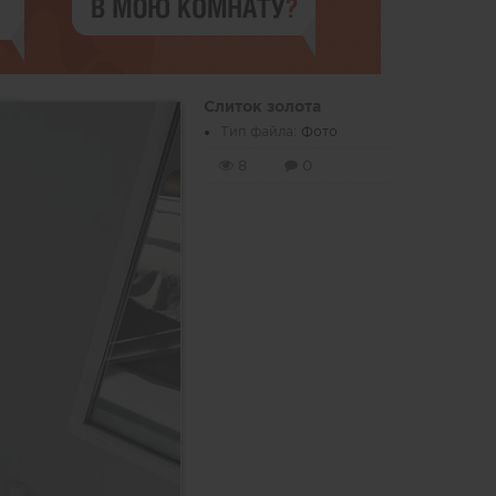
Слиток золота
Тип файла:
Фото
8
0