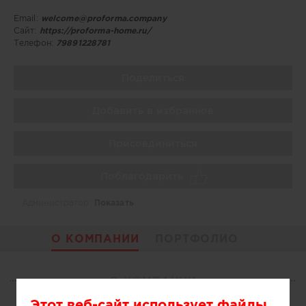
Email:
welcome@proforma.company
Сайт:
https://proforma-home.ru/
Телефон:
79891228781
Поделиться
Добавить в избранное
Присоединиться
Поблагодарить
Администратор:
Показать
О КОМПАНИИ
ПОРТФОЛИО
О КОМПАНИИ
Этот веб-сайт использует файлы