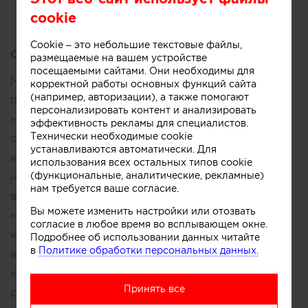
Сегодня
Участники
cookie
Cookie – это небольшие текстовые файлы,
Описание:
размещаемые на вашем устройстве
посещаемыми сайтами. Они необходимы для
Мы тщательно контролируем каждый этап
корректной работы основных функций сайта
(например, авторизации), а также помогают
производства, начиная от выбора
персонализировать контент и анализировать
материалов и заканчивая финальной
эффективность рекламы для специалистов.
Технически необходимые cookie
отделкой, чтобы гарантировать высокое
устанавливаются автоматически. Для
качество нашей продукции. Благодаря
использования всех остальных типов cookie
(функциональные, аналитические, рекламные)
нашему опыту и профессионализму, мы
нам требуется ваше согласие.
выполняем заказы по всему миру, создавая
Вы можете изменить настройки или отозвать
мебель, которая становится визитной
согласие в любое время во всплывающем окне.
карточкой вашего интерьера. Мы помогаем
Подробнее об использовании данных читайте
в
Политике обработки персональных данных.
вам определить все детали вашего заказа: от
количества и габаритов секций до
Принять все
расположения штанги и высоты ящиков.