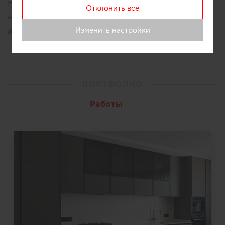
Наша мебель отличается продуманным
Отклонить все
наполнением, удобной эксплуатацией и
аккуратным хранением
Изменить настройки
ПОРТФОЛИО
Работы