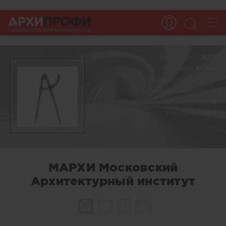
Работаем c:
2013
На сайте:
12 лет
Количество работ:
0
Оценка клиентов:
0
Оценка специалистов:
11
Участники:
644
МАРХИ Московский
Архитектурный институт