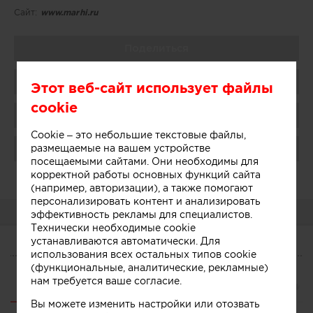
Сайт:
www.marhi.ru
Поделиться
Добавить в избранное
Этот веб-сайт использует файлы
cookie
Присоединиться
Cookie – это небольшие текстовые файлы,
размещаемые на вашем устройстве
Поблагодарить
посещаемыми сайтами. Они необходимы для
корректной работы основных функций сайта
Администратор:
Показать
(например, авторизации), а также помогают
персонализировать контент и анализировать
О КОМПАНИИ
эффективность рекламы для специалистов.
Технически необходимые cookie
устанавливаются автоматически. Для
использования всех остальных типов cookie
О КОМПАНИИ
(функциональные, аналитические, рекламные)
нам требуется ваше согласие.
Сегодня
Участники
Связанные компании
Вы можете изменить настройки или отозвать